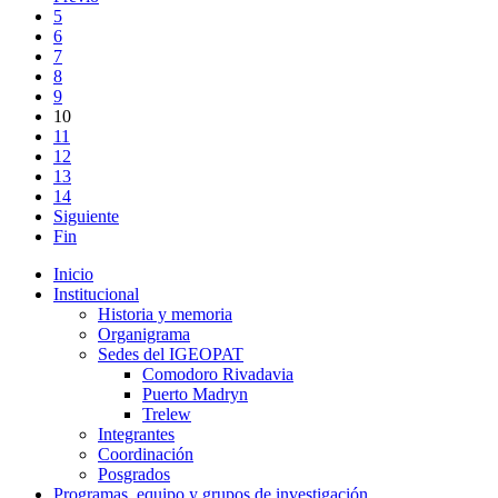
5
6
7
8
9
10
11
12
13
14
Siguiente
Fin
Inicio
Institucional
Historia y memoria
Organigrama
Sedes del IGEOPAT
Comodoro Rivadavia
Puerto Madryn
Trelew
Integrantes
Coordinación
Posgrados
Programas, equipo y grupos de investigación