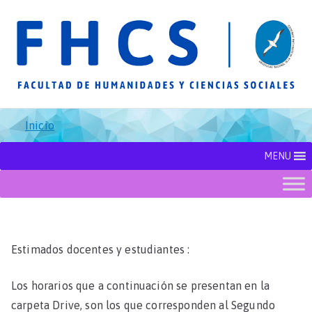
Saltar
al
contenido
U
N
P
S
Inicio
J
MENU
B
l
Estimados docentes y estudiantes :
Los horarios que a continuación se presentan en la
carpeta Drive, son los que corresponden al Segundo