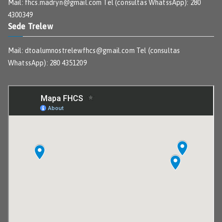
Mail: fhcs.madryn@gmail.com Tel (consultas WhatssApp): 280
4300349
Sede Trelew
Mail: dtoalumnostrelewfhcs@gmail.com Tel (consultas
WhatssApp): 280 4351209
c