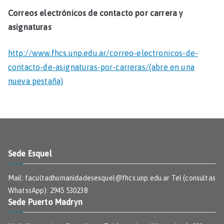
Correos electrónicos de contacto por carrera y
asignaturas
http://www.fhcs.unp.edu.ar/correo-electronicos-de-
contacto-de-asignaturas-por-carreras/(abre en una
nueva pestaña)
Sede Esquel
Mail: facultadhumanidadesesquel@fhcs.unp.edu.ar Tel (consultas
WhatssApp): 2945 530238
c
Sede Puerto Madryn