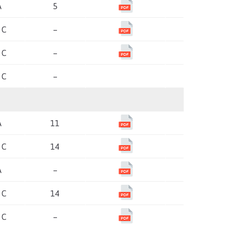
A
5
 C
–
 C
–
 C
–
A
11
 C
14
A
–
 C
14
 C
–