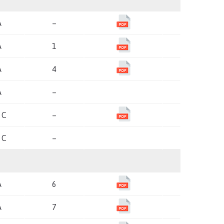
A
–
A
1
A
4
A
–
 C
–
 C
–
A
6
A
7