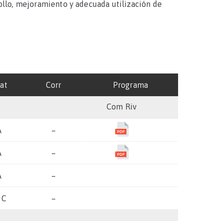
ollo, mejoramiento y adecuada utilización de
at
Corr
Programa
Com Riv
A
–
A
–
A
–
 C
–