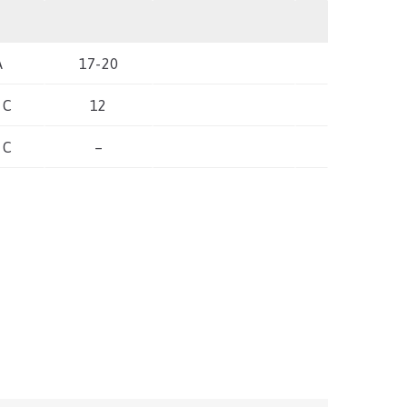
A
17-20
 C
12
 C
–