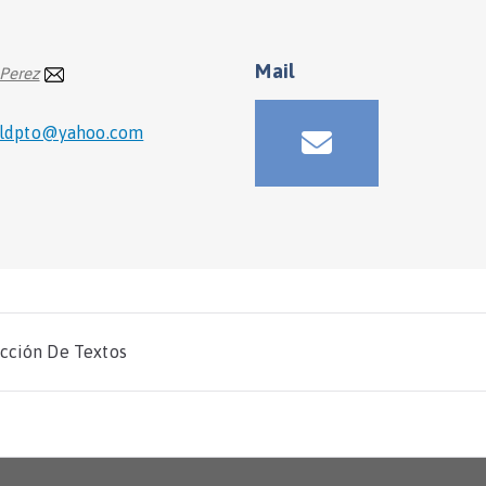
Información de contacto
Mail
Perez
aldpto@yahoo.com
ección De Textos