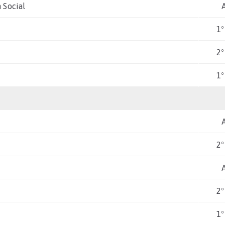
n Social
1º
2º
1º
2º
2º
1º