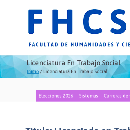
Saltar
al
contenido
Licenciatura En Trabajo Social
Inicio
Licenciatura En Trabajo Social
Elecciones 2026
Sistemas
Carreras de